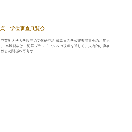
貞 学位審査展覧会
県立芸術大学大学院芸術文化研究科 戴素貞の学位審査展覧会のお知ら
す。 本展覧会は、海洋プラスチックへの視点を通じて、人為的な存在
然との関係を再考す...