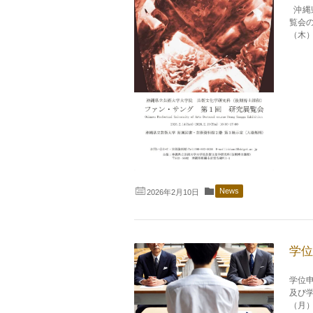
沖縄
覧会の
（木）1
News
2026年2月10日
学位
学位
及び学
（月）1