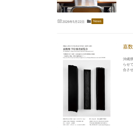
News
2026年5月22日
嘉数
沖縄
らせ
合させ