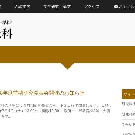
内
入試案内
学生研究・論文
アクセス
お問い合
8年度前期研究発表会開催のお知らせ
サイ
研究科
究科の学生による前期研究発表会を、下記日程で開催します。 日時：
6年7月4日（土）13:00〜（開場12:30） 場所：一般教育棟3階 大講
研究科
首里...
学生研
入試案