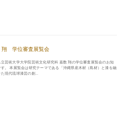
 翔 学位審査展覧会
県立芸術大学大学院芸術文化研究科 嘉数 翔の学位審査展覧会のお知
です。 本展覧会は研究テーマである「沖縄県産木材（島材）と漆を融
た現代琉球漆芸の創...