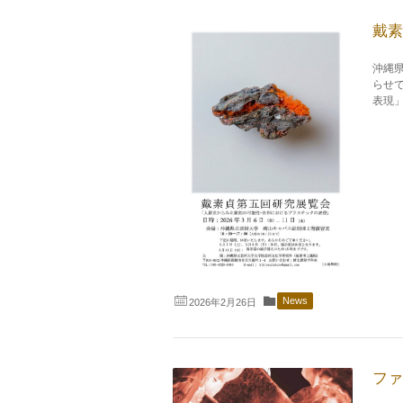
戴素
沖縄
らせ
表現」 
News
2026年2月26日
ファ