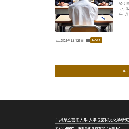
論文
で、教
年1月
News
2025年12月26日
も
沖縄県立芸術大学 大学院芸術文化学研
〒903-8602 沖縄県那覇市首里当蔵町1-4