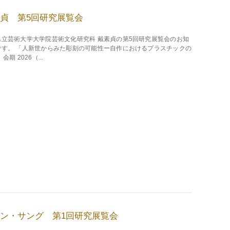
貞 第5回研究展覧会
県立芸術大学大学院芸術文化研究科 戴素貞の第5回研究展覧会のお知
です。 「人新世からみた彫刻の可能性ー自作におけるプラスチックの
会期 2026（...
ン・サング 第1回研究展覧会