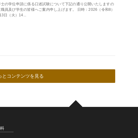
博士の学位申請に係る口述試験について下記の通り公開いたしますの
職員及び学生の皆様へご案内申し上げます。 日時：2026（令和8）
13日（火）14...
っとコンテンツを見る
究科