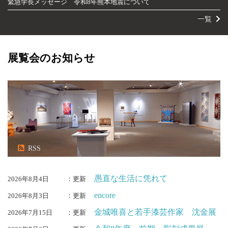
緊急学長メッセージ 令和8年熊本地震について
一覧
展覧会のお知らせ
RSS
愚直な生活に凭れて
2026年8月4日
：更新
encore
2026年8月3日
：更新
金城唯喜と若手漆芸作家 沈金展
2026年7月15日
：更新