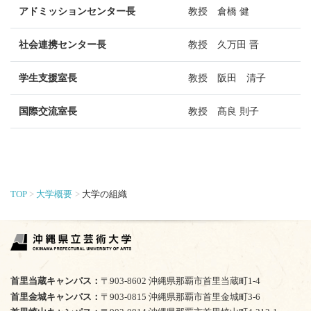
アドミッションセンター長
教授 倉橋 健
社会連携センター長
教授 久万田 晋
学生支援室長
教授 阪田 清子
国際交流室長
教授 髙良 則子
TOP
大学概要
大学の組織
首里当蔵キャンパス
〒903-8602 沖縄県那覇市首里当蔵町1-4
首里金城キャンパス
〒903-0815 沖縄県那覇市首里金城町3-6