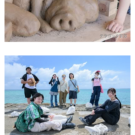
テラコッタ実習
学外演習（阿嘉島）