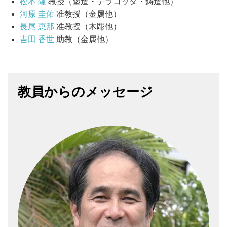
松本 隆
教授（塑造・テラコッタ・鋳造他）
河原 圭佑
准教授（金属他）
長尾 恵那
准教授（木彫他）
吉田 香世
助教（金属他）
教員からのメッセージ