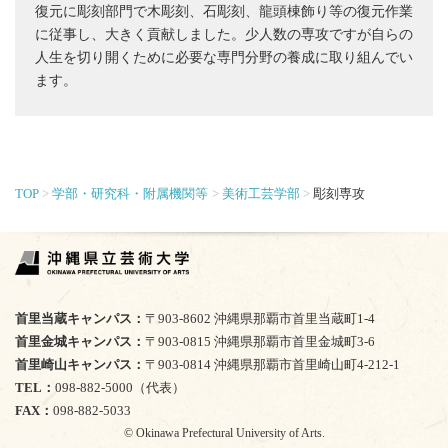
復元に彫刻部門で木彫刻、石彫刻、龍頭棟飾り等の復元作業
に従事し、大きく貢献しました。少人数の専攻ですが自らの
人生を切り開くために必要な専門分野の養成に取り組んでい
ます。
TOP
学部・研究科・附属機関等
美術工芸学部
彫刻専攻
首里当蔵キャンパス
〒903-8602 沖縄県那覇市首里当蔵町1-4
首里金城キャンパス
〒903-0815 沖縄県那覇市首里金城町3-6
首里崎山キャンパス
〒903-0814 沖縄県那覇市首里崎山町4-212-1
TEL
098-882-5000（代表）
FAX
098-882-5033
© Okinawa Prefectural University of Arts.