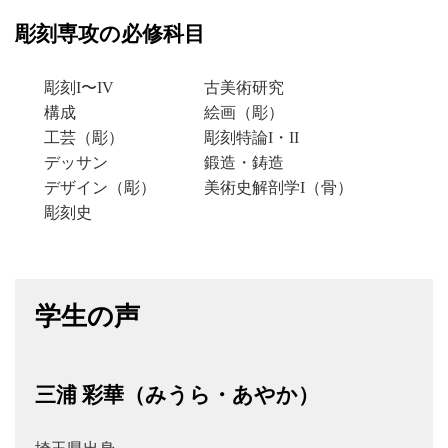
彫刻専攻の必修科目
彫刻I〜IV
古美術研究
構成
絵画（彫）
工芸（彫）
彫刻特論I・II
デッサン
鍛造・鋳造
デザイン（彫）
美術史解剖学I（骨）
彫刻史
学生の声
三浦 彩華（みうら・あやか）