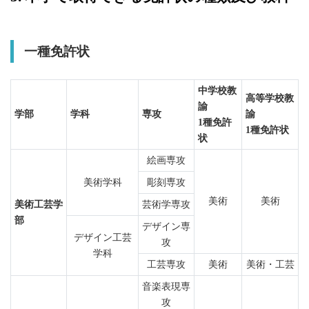
一種免許状
中学校教
高等学校教
諭
学部
学科
専攻
諭
1種免許
1種免許状
状
絵画専攻
美術学科
彫刻専攻
美術
美術
美術工芸学
芸術学専攻
部
デザイン専
デザイン工芸
攻
学科
工芸専攻
美術
美術・工芸
音楽表現専
攻