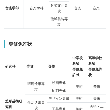
音楽文化専
音楽学部
音楽学科
音楽
音楽
攻
琉球芸能専
攻
専修免許状
中学校
高等学校
教諭
教諭
研究科
専攻
専修
専修免
専修免許
許状
状
絵画専修
環境造形専
美術
美術
攻
彫刻専修
デザイン専修
美術
美術
造形芸術研
生活造形専
美術・工
究科
攻
工芸専修
美術