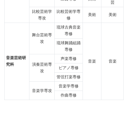
芸
比較芸術学
比較芸術学専
美術
美術
専攻
修
琉球古典音楽
専修
舞台芸術専
攻
琉球舞踊組踊
専修
音楽芸術研
声楽専修
音楽
音楽
究科
演奏芸術専
ピアノ専修
攻
管弦打楽専修
音楽学専修
音楽学専攻
作曲専修