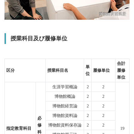
博物館実習風景
授業科目及び履修単位
合計
単
区分
授業科目名
履修単位
履修
位
単位
生涯学習概論
2
2
博物館概論
2
2
博物館経営論
2
2
博物館資料論
2
2
必
修
博物館資料保存論
2
2
指定教育科目
19
科