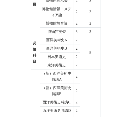
博物館展示論
2
2
目
博物館情報・メデ
2
2
ィア論
博物館教育論
2
2
博物館実習
3
3
西洋美術史A
2
必
西洋美術史B
2
修
8
科
日本美術史
2
目
東洋美術史
2
（新）西洋美術史
2
特講A
（新）西洋美術史
2
特講B
西洋美術史特講C
2
西洋美術史特講D
2