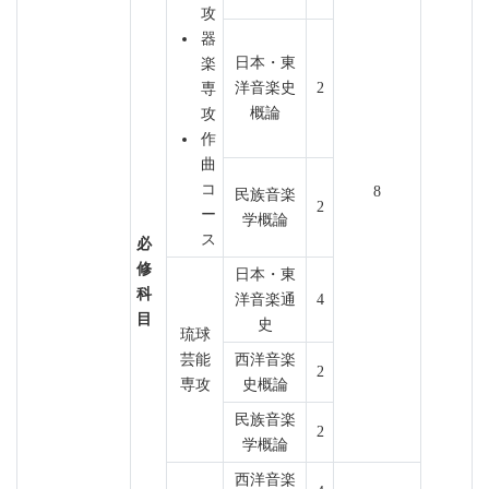
攻
器
日本・東
楽
洋音楽史
2
専
概論
攻
作
曲
コ
8
民族音楽
2
ー
学概論
ス
必
修
日本・東
科
洋音楽通
4
目
史
琉球
芸能
西洋音楽
2
専攻
史概論
民族音楽
2
学概論
西洋音楽