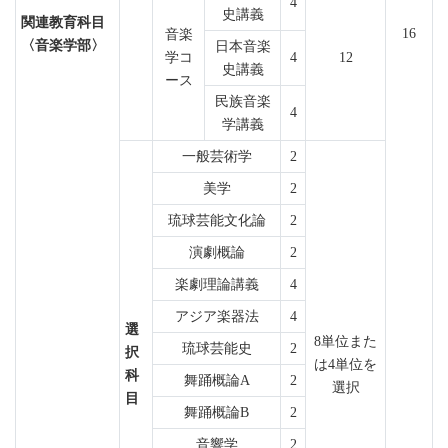
4
史講義
関連教育科目
16
音楽
〈音楽学部〉
日本音楽
学コ
4
12
史講義
ース
民族音楽
4
学講義
一般芸術学
2
美学
2
琉球芸能文化論
2
演劇概論
2
楽劇理論講義
4
アジア楽器法
4
選
8単位また
琉球芸能史
2
択
は4単位を
科
舞踊概論A
2
選択
目
舞踊概論B
2
音響学
2