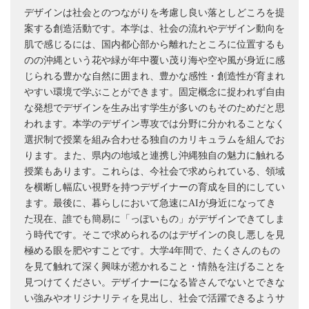
デザインは社会とのつながりを考慮し良い落としどころを提
案する創造活動です。本学は、社会の流れやデザイン動向を
肌で感じるには、国内都心部から離れたところに位置するも
のの沖縄という花や緑が年中覆い茂り海や空や風が身近に感
じられる豊かな自然に囲まれ、豊かな感性・創造性が育まれ
やすい環境で学ぶことができます。固定概念に捉われず自由
な発想でデザインを生み出す学生が多いのもそのためだと思
われます。本学のデザイン専攻では分野に分かれることなく
選択制で授業を組み合わせる独自のカリキュラムを組んでお
ります。また、県内の地域と連携し沖縄独自の魅力に触れる
授業もあります。これらは、今社会で求められている、領域
を横断し幅広い視野を持つデザイナーの育成を目的にしてい
ます。最後に、暮らしにおいて急速にAIが身近になってき
た現在、誰でも簡易に「っぽいもの」がデザインできてしま
う時代です。そこで求められるのはデザインの良し悪しを見
極める眼を肥やすことです。大学4年間で、たくさんのもの
を見て触れて深く興味が惹かれること・情熱を注げることを
見つけてください。デザイナーになる皆さんでないとできな
い強みやオリジナリティを見出し、社会で活躍できるようサ