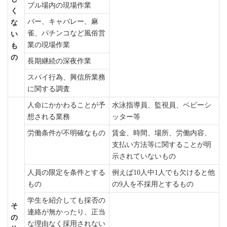
ブル場内の現場作業
く
バー、キャバレー、麻
な
雀、パチンコなど風俗営
い
業の現場作業
も
の
長期継続の深夜作業
スパイ行為、興信所業務
に関する調査
人命にかかわることが予
水泳指導員、監視員、ベビーシ
想される業務
ッター等
労働条件が不明確なもの
賃金、時間、場所、労働内容、
支払い方法等に関することが明
示されていないもの
人員の限定を条件とする
例えば10人中1人でも欠けると他
もの
の9人を不採用とするもの
学生を紹介しても採否の
そ
連絡が無かったり、正当
の
な理由なく採用されない