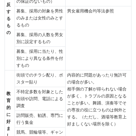
の保証のないもの）
反
募集、採用の対象を男性
男女雇用機会均等法参照
す
のみまたは女性のみとす
る
るもの
も
の
募集、採用の人数を男女
別に設定するもの
募集、採用に当たり、性
別により異なる条件を付
すもの
街頭でのチラシ配り、ポ
内容的に問題があったり無許可
スター貼り
の場合が多い。
相手側の了解が得られない場合
不特定多数を対象とした
教
が多く、トラブルの原因となる
街頭や訪問、電話による
育
ことが多い。舞踊、演奏等でそ
調査
的
の専攻の役に立つものは例外と
に
訪問販売、勧誘、専門に
する。（ただし、酒場等教育上
好
行う集金
好ましくない場所を除く）
ま
競馬、競輪場等、ギャン
し