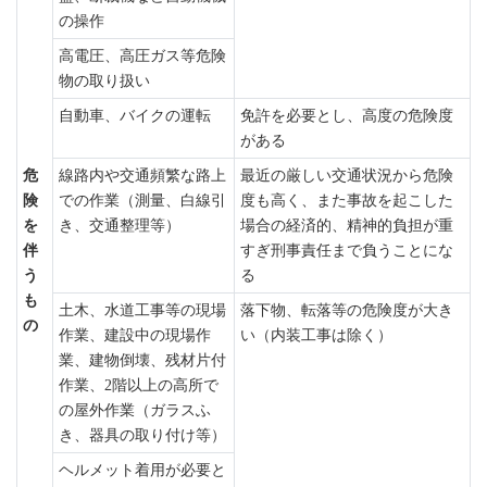
の操作
高電圧、高圧ガス等危険
物の取り扱い
自動車、バイクの運転
免許を必要とし、高度の危険度
がある
危
線路内や交通頻繁な路上
最近の厳しい交通状況から危険
険
での作業（測量、白線引
度も高く、また事故を起こした
を
き、交通整理等）
場合の経済的、精神的負担が重
伴
すぎ刑事責任まで負うことにな
う
る
も
土木、水道工事等の現場
落下物、転落等の危険度が大き
の
作業、建設中の現場作
い（内装工事は除く）
業、建物倒壊、残材片付
作業、2階以上の高所で
の屋外作業（ガラスふ
き、器具の取り付け等）
ヘルメット着用が必要と