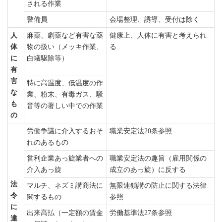
される作業
警備員
会場整理、誘導、受付は除く
人
麻薬、劇薬など有害な薬
健康上、人体に有害と考えられ
体
物の扱い（メッキ作業、
る
に
白蟻駆除等）
有
害
特に高温度、低温度の作
な
業、粉末、有毒ガス、騒
も
音等の著しい中での作業
の
労働争議に介入するおそ
職業安定法20条参照
れのあるもの
営利企業あっ旋業者への
職業安定法の趣旨（雇用関係の
介入あっ旋
成立のあっ旋）に反する
法
マルチ、ネズミ講商法に
無限連鎖講の防止に関する法律
令
関するもの
参照
に
出来高払（一定額の賃金
労働基準法27条参照
違