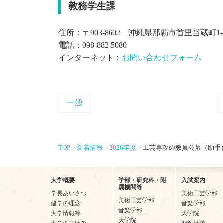
教務学生課
住所：〒903-8602 沖縄県那覇市首里当蔵町1-
電話：098-882-5080
インターネット：
お問い合わせフォーム
一般
TOP
新着情報
2026年度
工芸専攻の教員公募（助手
大学概要
学部・研究科・附
入試案内
属機関等
学長あいさつ
美術工芸学部
美術工芸学部
建学の理念
音楽学部
音楽学部
大学情報等
大学院
大学院
大学のあゆみ
資料請求