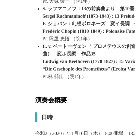
Pf. 大城 優一 （院1年）
S. ラフマニノフ：13の前奏曲より 第10
Sergei Rachmaninoff (1873-1943) : 13 Prelud
F. ショパン：幻想ポロネーズ 変イ長調 
Frédéric Chopin (1810-1849) : Polonaise Fan
Pf. 照屋 恵悟 （院1年）
L. v. ベートーヴェン 「プロメテウス
曲） 変ホ長調 作品35
Ludwig van Beethoven (1770-1827) : 15 Varia
“Die Geschopfe des Prometheus” (Eroica Var
Pf.林 郁佳 （院1年）
演奏会概要
日時
令和2（2020）年1月16日（木）18:00開場 18: