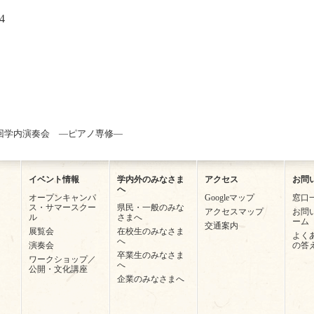
4
3回学内演奏会 ―ピアノ専修―
イベント情報
学内外のみなさま
アクセス
お問
へ
オープンキャンパ
Googleマップ
窓口
ス・サマースクー
県民・一般のみな
アクセスマップ
お問
ル
さまへ
ーム
交通案内
展覧会
在校生のみなさま
よく
へ
演奏会
の答
卒業生のみなさま
ワークショップ／
へ
公開・文化講座
企業のみなさまへ