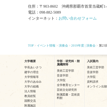
住所：〒903-8602 沖縄県那覇市首里当蔵町1-
電話：098-882-5089
インターネット：
お問い合わせフォーム
TOP
イベント情報
演奏会
2019年度 | 演奏会
第2
大学概要
学部・研究科・附
入試案内
属機関等
学長あいさつ
美術工芸学部
美術工芸学部
建学の理念
音楽学部
音楽学部
大学情報等
大学院
大学院
大学のあゆみ
資料請求
全学教育センター
大学の組織
オンライン出願
芸術文化研究所
法人情報
附属図書・芸術資
教員総覧
料館
国際交流
附属施設