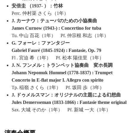
安倍圭 （1937- ）：竹林
Perc. 仲村渠 さくら（1年）
J. カーナウ：テューバのための小協奏曲
James Curnow (1943-) : Concertino for tuba
Tu. 中山 百花（1年） Pf. 仲宗根 和志（1年）
G. フォーレ：ファンタジー
Gabriel Fauré (1845-1924) : Fantasie, Op. 79
Fl . 宮迫 希（1年） Pf. 松本 陽佳里（1年）
J. N. フンメル：トランペット協奏曲 変ホ長調
Johann Nepomuk Hummel (1778-1837) : Trumpet
Concerto in E-flat major I. Allegro con spirito
Tp. 稲嶺 さくら（1年） Pf. 坂田 歩（3年）
J. ドゥメルスマン：オリジナルの主題による幻想曲
Jules Demersseman (1833-1866) : Fantasie theme original
Sax. 大城 そのか（1年） Pf. 新城 一大（1年）
演奏会概要