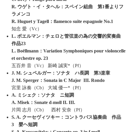
R. ウゲト・イ・タヘル：スペイン組曲 第1番よりフ
ラメンコ
R. Huguet y Tagell：flamenco suite espagnole No.1
知念 愛（Vc）
L. ボエルマン：チェロと管弦楽の為の交響的変奏曲
作品23
L. Boëllmann：Variation Symphoniques pour violoncelle
et orchestre op. 23
五百井 音（Vc） 新崎 誠実*（Pf）
J. M. シュペルガー：ソナタ ハ長調 第3楽章
J. M. Sperger：Sonata in C Major III. Rondo
宮里 詠奏（Cb） 大城 優一*（Pf）
A. ミシェク：ソナタ ニ短調
A. Misek：Sonate d-moll II. III.
片岡 志月（Cb） 西村 安奈（Pf）
S. A. クーセヴィツキー：コントラバス協奏曲 作品
3 嬰ヘ短調
S. A. Koussevitzky：Concerto op. 3 in f moll