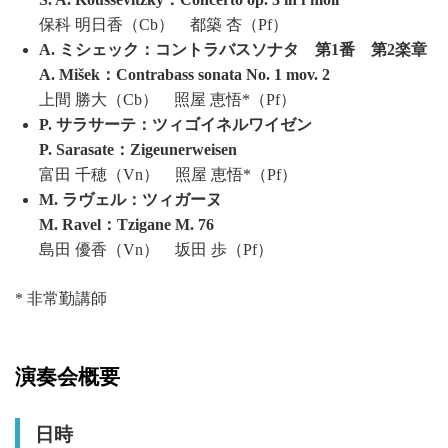
保科 明日香（Cb） 都築 杏（Pf）
A. ミシェック：コントラバスソナタ 第1番 第2楽章
A. Mišek：Contrabass sonata No. 1 mov. 2
上間 勝大（Cb） 照屋 恵悟*（Pf）
P. サラサーテ：ツィゴイネルワイゼン
P. Sarasate：Zigeunerweisen
富田 千穂（Vn） 照屋 恵悟*（Pf）
M. ラヴェル：ツィガーヌ
M. Ravel：Tzigane M. 76
島田 優香（Vn） 坂田 歩（Pf）
* 非常勤講師
演奏会概要
日時