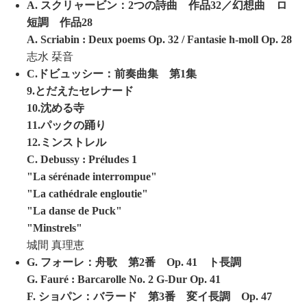
A. スクリャービン：2つの詩曲 作品32／幻想曲 ロ
短調 作品28
A. Scriabin : Deux poems Op. 32 / Fantasie h-moll Op. 28
志水 栞音
C.ドビュッシー：前奏曲集 第1集
9.とだえたセレナード
10.沈める寺
11.パックの踊り
12.ミンストレル
C. Debussy : Préludes 1
"La sérénade interrompue"
"La cathédrale engloutie"
"La danse de Puck"
"Minstrels"
城間 真理恵
G. フォーレ：舟歌 第2番 Op. 41 ト長調
G. Fauré : Barcarolle No. 2 G-Dur Op. 41
F. ショパン：バラード 第3番 変イ長調 Op. 47