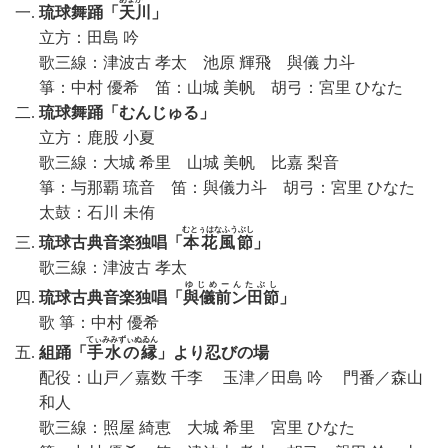
琉球舞踊「
天川
」
立方：田島 吟
歌三線：津波古 孝太 池原 輝飛 與儀 力斗
箏：中村 優希 笛：山城 美帆 胡弓：宮里 ひなた
琉球舞踊「むんじゅる」
立方：鹿股 小夏
歌三線：大城 希里 山城 美帆 比嘉 梨音
箏：与那覇 琉音 笛：與儀力斗 胡弓：宮里 ひなた
太鼓：石川 未侑
むとぅはなふうぶし
琉球古典音楽独唱
「
本花風節
」
歌三線：津波古 孝太
ゆじめーんたぶし
琉球古典音楽独唱「
與儀前ン田節
」
歌 箏：中村 優希
てぃみみずぃぬゐん
組踊「
手水の縁
」より忍びの場
配役：山戸／嘉数 千李 玉津／田島 吟 門番／森山
和人
歌三線：照屋 綺恵 大城 希里 宮里 ひなた