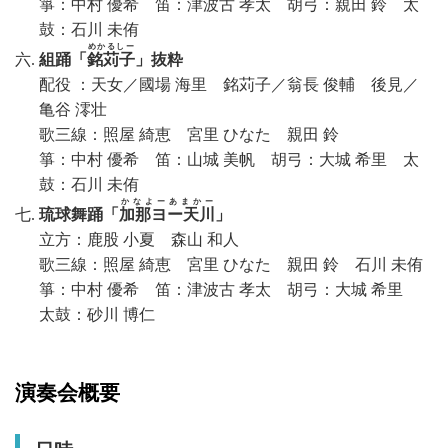
箏：中村 優希 笛：津波古 孝太 胡弓：親田 鈴 太
鼓：石川 未侑
めかるしー
組踊「
銘苅子
」抜粋
配役 ：天女／國場 海里 銘苅子／翁長 俊輔 後見／
亀谷 澪壮
歌三線：照屋 綺恵 宮里 ひなた 親田 鈴
箏：中村 優希 笛：山城 美帆 胡弓：大城 希里 太
鼓：石川 未侑
かなよーあまかー
琉球舞踊「
加那ヨー天川
」
立方：鹿股 小夏 森山 和人
歌三線：照屋 綺恵 宮里 ひなた 親田 鈴 石川 未侑
箏：中村 優希 笛：津波古 孝太 胡弓：大城 希里
太鼓：砂川 博仁
演奏会概要