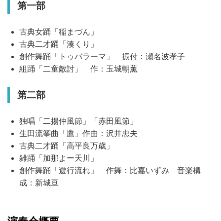
第一部
古典女踊「稲まづん」
古典二才踊「湊くり」
創作舞踊「トゥバラーマ」 振付：瀬名波孝子
組踊「二童敵討」 作：玉城朝薫
第二部
独唱「二揚仲風節」「赤田風節」
生田流筝曲「鷹」作曲：沢井忠夫
古典二才踊「高平良万歳」
雑踊「加那よー天川」
創作舞踊「遊行流れ」 作舞：比嘉いずみ 音楽構
成：新城亘