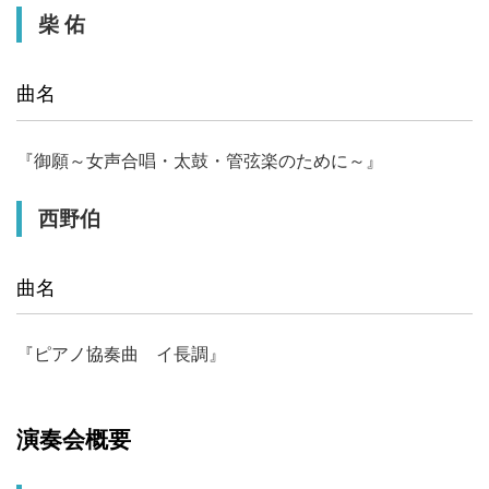
柴 佑
曲名
『御願～女声合唱・太鼓・管弦楽のために～』
西野伯
曲名
『ピアノ協奏曲 イ長調』
演奏会概要