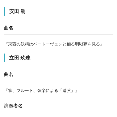
安田 剛
曲名
『東西の妖精はベートーヴェンと踊る明晰夢を見る』
立田 玖珠
曲名
『箏、フルート、弦楽による「遊弦」』
演奏者名