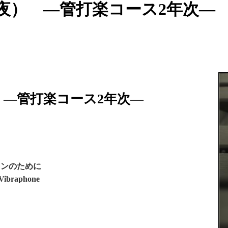
1夜） ―管打楽コース2年次―
 ―管打楽コース2年次―
ォンのために
 Vibraphone