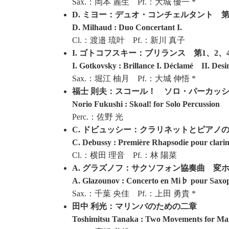
Sax.：岡本 麗生 Pf.：大城 優一 *
D. ミヨー：デュオ・コンチェルタント 第
D. Milhaud : Duo Concertant I.
Cl.：渡邉 琉叶 Pf.：新川 真子
I. ゴトコフスキー：ブリランス 第1、2、
I. Gotkovsky : Brillance I. Déclamé II. Desi
Sax.：堀江 柚月 Pf.：大城 伸悟 *
福士 則夫：スコール！ ソロ・パーカッ
Norio Fukushi : Skoal! for Solo Percussion
Perc.：佐野 光
C. ドビュッシー：クラリネットとピアノ
C. Debussy : Première Rhapsodie pour clarin
Cl.：横田 理音 Pf.：林 陽菜
A. グラズノフ：サクソフォン協奏曲 変
A. Glazounov : Concerto en Mi♭ pour Saxop
Sax.：千葉 央佳 Pf.：上田 勇貴 *
田中 利光：マリンバのための二章
Toshimitsu Tanaka : Two Movements for M