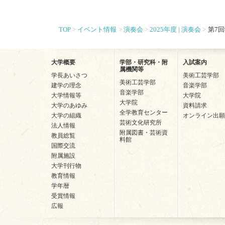
TOP
イベント情報
演奏会
2025年度 | 演奏会
第7
大学概要
学部・研究科・附
入試案内
属機関等
学長あいさつ
美術工芸学部
美術工芸学部
建学の理念
音楽学部
音楽学部
大学情報等
大学院
大学院
大学のあゆみ
資料請求
全学教育センター
大学の組織
オンライン出願
芸術文化研究所
法人情報
附属図書・芸術資
教員総覧
料館
国際交流
附属施設
大学刊行物
教育情報
学年暦
受賞情報
広報