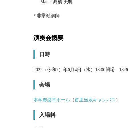
Mar.：髙橋 美帆
* 非常勤講師
演奏会概要
日時
2025（令和7）年6月4日（水）18:00開場 18:
会場
本学奏楽堂ホール
（
首里当蔵キャンパス
）
入場料