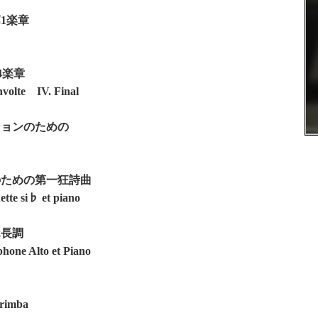
1楽章
4楽章
nvolte IV. Final
ションのための
のための第一狂詩曲
ette si♭ et piano
ホ長調
hone Alto et Piano
arimba