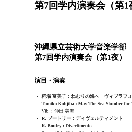
第7回学内演奏会（第
沖縄県立芸術大学音楽学部
第7回学内演奏会（第1夜）
演目・演奏
糀場 富美子：ねむりの海へ ヴィブラフ
Tomiko Kohjiba : May The Sea Slumber for
Vib.：仲田 美海
R. ブートリー：ディヴェルティメント
R. Boutry : Divertimento