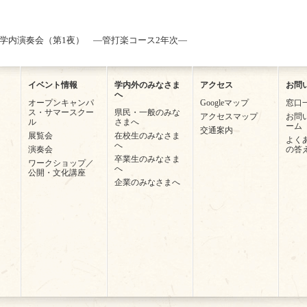
回学内演奏会（第1夜） ―管打楽コース2年次―
イベント情報
学内外のみなさま
アクセス
お問
へ
オープンキャンパ
Googleマップ
窓口
ス・サマースクー
県民・一般のみな
アクセスマップ
お問
ル
さまへ
ーム
交通案内
展覧会
在校生のみなさま
よく
へ
演奏会
の答
卒業生のみなさま
ワークショップ／
へ
公開・文化講座
企業のみなさまへ