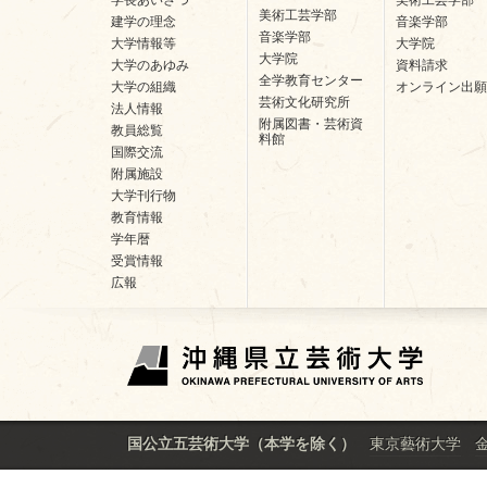
美術工芸学部
建学の理念
音楽学部
音楽学部
大学情報等
大学院
大学院
大学のあゆみ
資料請求
全学教育センター
大学の組織
オンライン出願
芸術文化研究所
法人情報
附属図書・芸術資
教員総覧
料館
国際交流
附属施設
大学刊行物
教育情報
学年暦
受賞情報
広報
東京藝術大学
国公立五芸術大学（本学を除く）