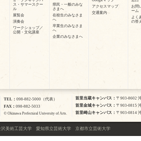
ス・サマースクー
県民・一般のみな
アクセスマップ
お問
ル
さまへ
ーム
交通案内
展覧会
在校生のみなさま
よく
へ
演奏会
の答
卒業生のみなさま
ワークショップ／
へ
公開・文化講座
企業のみなさまへ
首里当蔵キャンパス
〒903-860
TEL
098-882-5000（代表）
首里金城キャンパス
〒903-081
FAX
098-882-5033
首里崎山キャンパス
〒903-081
© Okinawa Prefectural University of Arts.
金沢美術工芸大学
愛知県立芸術大学
京都市立芸術大学