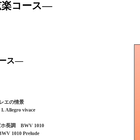
弦楽コース―
ース―
レエの情景
I. Allegro vivace
ホ長調 BWV 1010
r, BWV 1010 Prelude