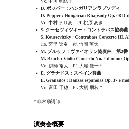
Vc. 中川 眞結子
D. ポッパー：ハンガリアンラプソディ
D. Popper : Hungarian Rhapsody Op. 68 D-
Vc. 中村 まりあ Pf. 桃原 あき
S. クーセヴィツキー：コントラバス協奏曲
S. Koussevitzky : Contrabass Concerto III. A
Cb. 宮里 詠奏 Pf. 竹岡 英大
M. ブルッフ：ヴァイオリン協奏曲 第2番 
M. Bruch : Violin Concerto No. 2 d minor Op
Vn. 伊師 裕人 Pf. 大城 優一 *
E. グラナドス：スペイン舞曲
E. Granados : Danzas españolas Op. 37 e-mo
Vn. 富田 千穂 Pf. 大橋 朋枝 *
* 非常勤講師
演奏会概要