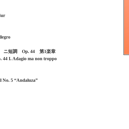
dur
llegro
ニ短調 Op. 44 第1楽章
. 44 I. Adagio ma non troppo
ll No. 5 “Andaluza”