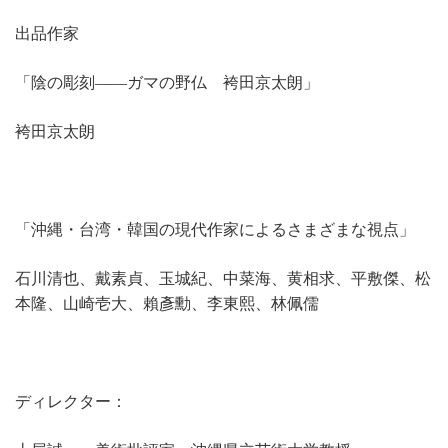
出品作家
「陰の彫刻――ガマの野仏 袴田京太朗」
袴田京太朗
「沖縄・台湾・韓国の現代作家によるさまざまな視点」
石川清也、戴素貞、玉城紀、中菜海、黄相求、平敷傑、松
本隆、山崎壱大、賴彥勳、李東熙、林佩儒
ディレクター：