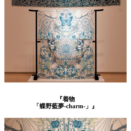
『着物
「蝶野藍夢-charm-」』