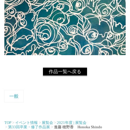
作品一覧へ戻る
一般
TOP
イベント情報
展覧会
2021年度 | 展覧会
第33回卒業・修了作品展
進藤 穂野香 Honoka Shindo