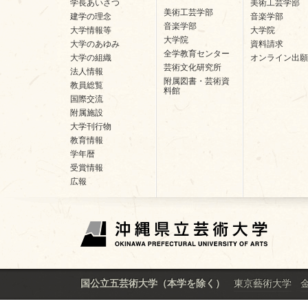
学長あいさつ
美術工芸学部
美術工芸学部
建学の理念
音楽学部
音楽学部
大学情報等
大学院
大学院
大学のあゆみ
資料請求
全学教育センター
大学の組織
オンライン出願
芸術文化研究所
法人情報
附属図書・芸術資
教員総覧
料館
国際交流
附属施設
大学刊行物
教育情報
学年暦
受賞情報
広報
東京藝術大学
国公立五芸術大学（本学を除く）