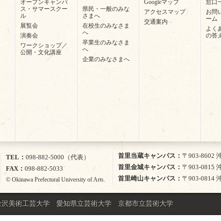
オープンキャンパ
Googleマップ
窓口
ス・サマースクー
県民・一般のみな
アクセスマップ
お問
ル
さまへ
ーム
交通案内
展覧会
在校生のみなさま
よく
へ
演奏会
の答
卒業生のみなさま
ワークショップ／
へ
公開・文化講座
企業のみなさまへ
首里当蔵キャンパス
〒903-860
TEL
098-882-5000（代表）
首里金城キャンパス
〒903-081
FAX
098-882-5033
首里崎山キャンパス
〒903-081
© Okinawa Prefectural University of Arts.
金沢美術工芸大学
愛知県立芸術大学
京都市立芸術大学