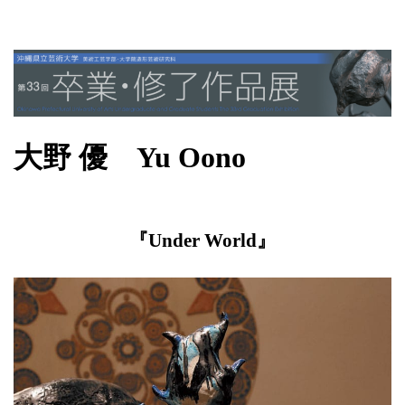
大野 優 Yu Oono
『Under World』