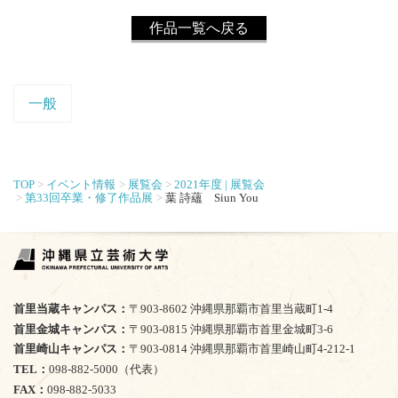
作品一覧へ戻る
一般
TOP
イベント情報
展覧会
2021年度 | 展覧会
第33回卒業・修了作品展
葉 詩蘊 Siun You
首里当蔵キャンパス
〒903-8602 沖縄県那覇市首里当蔵町1-4
首里金城キャンパス
〒903-0815 沖縄県那覇市首里金城町3-6
首里崎山キャンパス
〒903-0814 沖縄県那覇市首里崎山町4-212-1
TEL
098-882-5000（代表）
FAX
098-882-5033