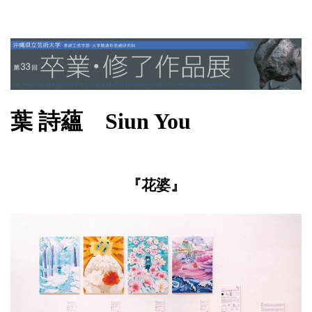
葉 詩蘊 Siun You
『花婆』