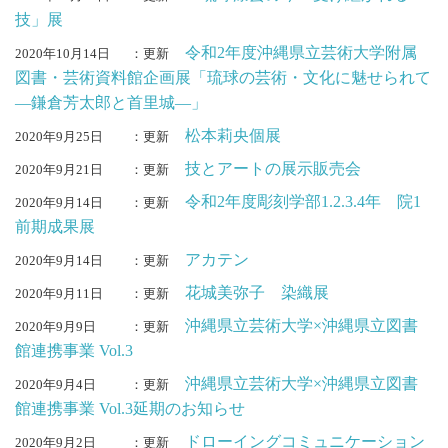
技」展
令和2年度沖縄県立芸術大学附属
2020年10月14日
：更新
図書・芸術資料館企画展「琉球の芸術・文化に魅せられて
―鎌倉芳太郎と首里城―」
松本莉央個展
2020年9月25日
：更新
技とアートの展示販売会
2020年9月21日
：更新
令和2年度彫刻学部1.2.3.4年 院1
2020年9月14日
：更新
前期成果展
アカテン
2020年9月14日
：更新
花城美弥子 染織展
2020年9月11日
：更新
沖縄県立芸術大学×沖縄県立図書
2020年9月9日
：更新
館連携事業 Vol.3
沖縄県立芸術大学×沖縄県立図書
2020年9月4日
：更新
館連携事業 Vol.3延期のお知らせ
ドローイングコミュニケーション
2020年9月2日
：更新