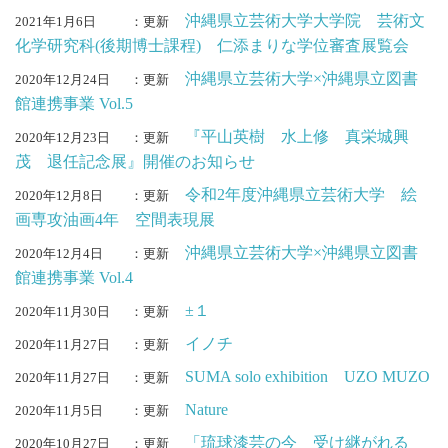
沖縄県立芸術大学大学院 芸術文
2021年1月6日
：更新
化学研究科(後期博士課程) 仁添まりな学位審査展覧会
沖縄県立芸術大学×沖縄県立図書
2020年12月24日
：更新
館連携事業 Vol.5
『平山英樹 水上修 真栄城興
2020年12月23日
：更新
茂 退任記念展』開催のお知らせ
令和2年度沖縄県立芸術大学 絵
2020年12月8日
：更新
画専攻油画4年 空間表現展
沖縄県立芸術大学×沖縄県立図書
2020年12月4日
：更新
館連携事業 Vol.4
±１
2020年11月30日
：更新
イノチ
2020年11月27日
：更新
SUMA solo exhibition UZO MUZO
2020年11月27日
：更新
Nature
2020年11月5日
：更新
「琉球漆芸の今 受け継がれる
2020年10月27日
：更新