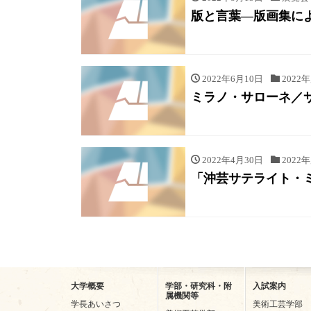
版と言葉―版画集に
2022年6月10日
2022
ミラノ・サローネ／サロー
2022年4月30日
2022
「沖芸サテライト・ミニ・
大学概要
学部・研究科・附
入試案内
属機関等
学長あいさつ
美術工芸学部