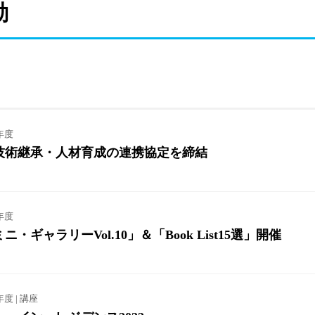
動
年度
技術継承・人材育成の連携協定を締結
年度
ギャラリーVol.10」＆「Book List15選」開催
年度 | 講座