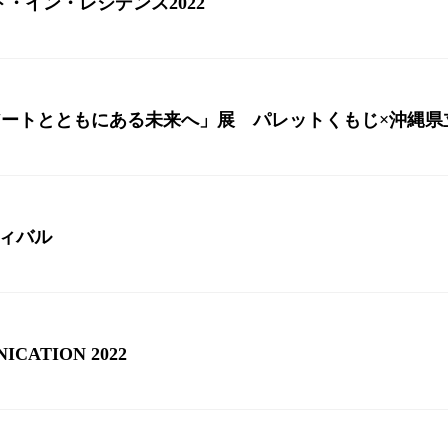
・イン・レジデンス2022
t －アートとともにある未来へ」展 パレットくもじ×沖縄
ティバル
ICATION 2022