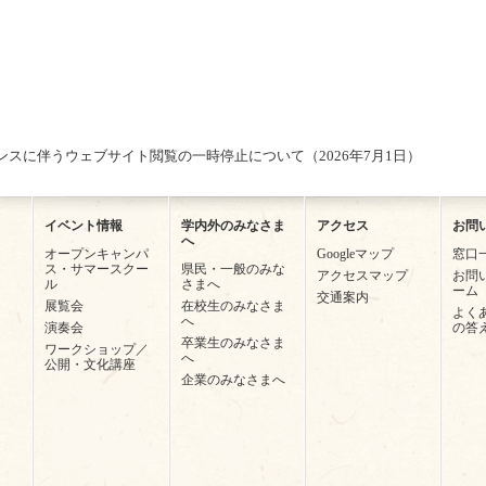
スに伴うウェブサイト閲覧の一時停止について（2026年7月1日）
イベント情報
学内外のみなさま
アクセス
お問
へ
オープンキャンパ
Googleマップ
窓口
ス・サマースクー
県民・一般のみな
アクセスマップ
お問
ル
さまへ
ーム
交通案内
展覧会
在校生のみなさま
よく
へ
演奏会
の答
卒業生のみなさま
ワークショップ／
へ
公開・文化講座
企業のみなさまへ