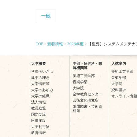
一般
TOP
新着情報
2026年度
【重要】システムメンテナン
大学概要
学部・研究科・附
入試案内
属機関等
学長あいさつ
美術工芸学部
美術工芸学部
建学の理念
音楽学部
音楽学部
大学情報等
大学院
大学院
大学のあゆみ
資料請求
全学教育センター
大学の組織
オンライン出願
芸術文化研究所
法人情報
附属図書・芸術資
教員総覧
料館
国際交流
附属施設
大学刊行物
教育情報