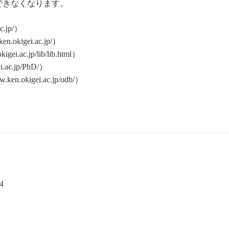
できなくなります。
.jp/）
kigei.ac.jp/）
ac.jp/lib/lib.html）
c.jp/PhD/）
kigei.ac.jp/odb/）
4