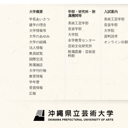
大学概要
学部・研究科・附
入試案内
属機関等
学長あいさつ
美術工芸学部
美術工芸学部
建学の理念
音楽学部
音楽学部
大学情報等
大学院
大学院
大学のあゆみ
資料請求
全学教育センター
大学の組織
オンライン出願
芸術文化研究所
法人情報
附属図書・芸術資
教員総覧
料館
国際交流
附属施設
大学刊行物
教育情報
学年暦
受賞情報
広報