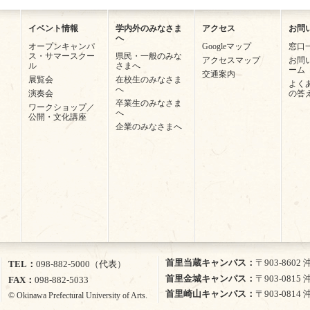
イベント情報
学内外のみなさま
アクセス
お問
へ
オープンキャンパ
Googleマップ
窓口
ス・サマースクー
県民・一般のみな
アクセスマップ
お問
ル
さまへ
ーム
交通案内
展覧会
在校生のみなさま
よく
へ
演奏会
の答
卒業生のみなさま
ワークショップ／
へ
公開・文化講座
企業のみなさまへ
首里当蔵キャンパス
〒903-860
TEL
098-882-5000（代表）
首里金城キャンパス
〒903-081
FAX
098-882-5033
首里崎山キャンパス
〒903-081
© Okinawa Prefectural University of Arts.