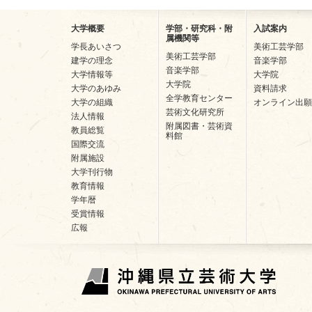
大学概要
学部・研究科・附
入試案内
属機関等
学長あいさつ
美術工芸学部
美術工芸学部
建学の理念
音楽学部
音楽学部
大学情報等
大学院
大学院
大学のあゆみ
資料請求
全学教育センター
大学の組織
オンライン出願
芸術文化研究所
法人情報
附属図書・芸術資
教員総覧
料館
国際交流
附属施設
大学刊行物
教育情報
学年暦
受賞情報
広報