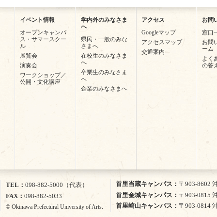
イベント情報
学内外のみなさま
アクセス
お問
へ
オープンキャンパ
Googleマップ
窓口
ス・サマースクー
県民・一般のみな
アクセスマップ
お問
ル
さまへ
ーム
交通案内
展覧会
在校生のみなさま
よく
へ
演奏会
の答
卒業生のみなさま
ワークショップ／
へ
公開・文化講座
企業のみなさまへ
首里当蔵キャンパス
〒903-860
TEL
098-882-5000（代表）
首里金城キャンパス
〒903-081
FAX
098-882-5033
首里崎山キャンパス
〒903-081
© Okinawa Prefectural University of Arts.