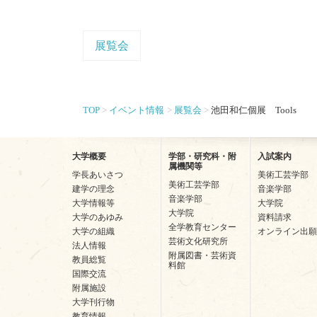
展覧会
TOP
イベント情報
展覧会
池田和仁個展 Tools
大学概要
学部・研究科・附
入試案内
属機関等
学長あいさつ
美術工芸学部
美術工芸学部
建学の理念
音楽学部
音楽学部
大学情報等
大学院
大学院
大学のあゆみ
資料請求
全学教育センター
大学の組織
オンライン出願
芸術文化研究所
法人情報
附属図書・芸術資
教員総覧
料館
国際交流
附属施設
大学刊行物
教育情報