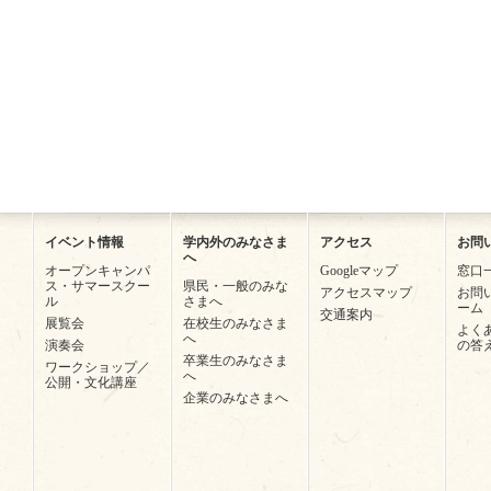
イベント情報
学内外のみなさま
アクセス
お問
へ
オープンキャンパ
Googleマップ
窓口
ス・サマースクー
県民・一般のみな
アクセスマップ
お問
ル
さまへ
ーム
交通案内
展覧会
在校生のみなさま
よく
へ
演奏会
の答
卒業生のみなさま
ワークショップ／
へ
公開・文化講座
企業のみなさまへ