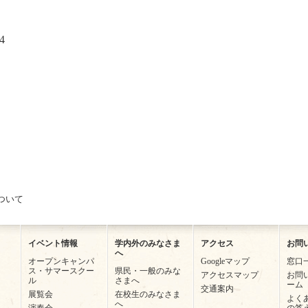
4
ついて
イベント情報
学内外のみなさま
アクセス
お問
へ
オープンキャンパ
Googleマップ
窓口
ス・サマースクー
県民・一般のみな
アクセスマップ
お問
ル
さまへ
ーム
交通案内
展覧会
在校生のみなさま
よく
へ