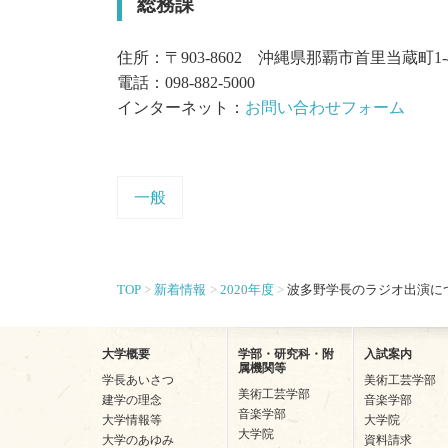
総務課
住所：〒903-8602 沖縄県那覇市首里当蔵町1-
電話：098-882-5000
インターネット：
お問い合わせフォーム
一般
TOP
新着情報
2020年度
波多野学長のラジオ出演に
大学概要
学部・研究科・附
入試案内
属機関等
学長あいさつ
美術工芸学部
美術工芸学部
建学の理念
音楽学部
音楽学部
大学情報等
大学院
大学院
大学のあゆみ
資料請求