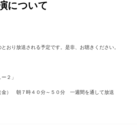
演について
のとおり放送される予定です。是非、お聴きください。
ビュー２」
（金） 朝７時４０分～５０分 一週間を通して放送