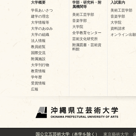
大学概要
学部・研究科・附
入試案内
属機関等
学長あいさつ
美術工芸学部
美術工芸学部
建学の理念
音楽学部
音楽学部
大学情報等
大学院
大学院
大学のあゆみ
資料請求
全学教育センター
大学の組織
オンライン出願
芸術文化研究所
法人情報
附属図書・芸術資
教員総覧
料館
国際交流
附属施設
大学刊行物
教育情報
学年暦
受賞情報
広報
東京藝術大学
国公立五芸術大学（本学を除く）