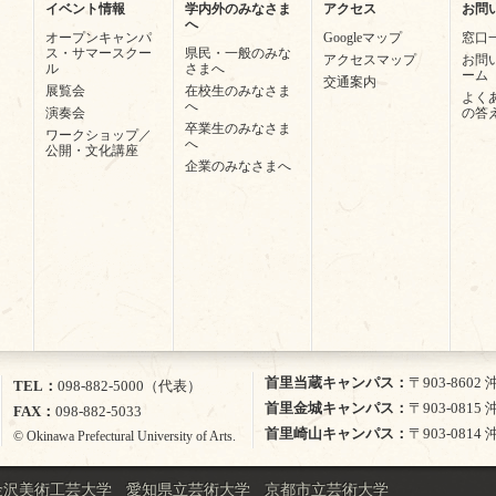
イベント情報
学内外のみなさま
アクセス
お問
へ
オープンキャンパ
Googleマップ
窓口
ス・サマースクー
県民・一般のみな
アクセスマップ
お問
ル
さまへ
ーム
交通案内
展覧会
在校生のみなさま
よく
へ
演奏会
の答
卒業生のみなさま
ワークショップ／
へ
公開・文化講座
企業のみなさまへ
首里当蔵キャンパス
〒903-860
TEL
098-882-5000（代表）
首里金城キャンパス
〒903-081
FAX
098-882-5033
首里崎山キャンパス
〒903-081
© Okinawa Prefectural University of Arts.
金沢美術工芸大学
愛知県立芸術大学
京都市立芸術大学