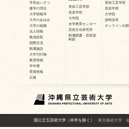
学長あいさつ
美術工芸学部
美術工芸学部
建学の理念
音楽学部
音楽学部
大学情報等
大学院
大学院
大学のあゆみ
資料請求
全学教育センター
大学の組織
オンライン出願
芸術文化研究所
法人情報
附属図書・芸術資
教員総覧
料館
国際交流
附属施設
大学刊行物
教育情報
学年暦
受賞情報
広報
東京藝術大学
国公立五芸術大学（本学を除く）