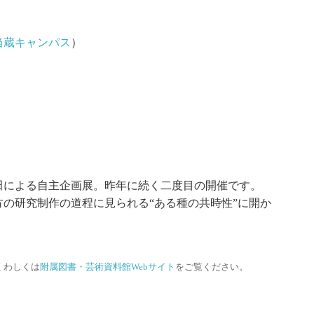
当蔵キャンパス
）
田による自主企画展。昨年に続く二度目の開催です。
の研究制作の道程に見られる“ある種の共時性”に開か
くわしくは
附属図書・芸術資料館Webサイト
をご覧ください。