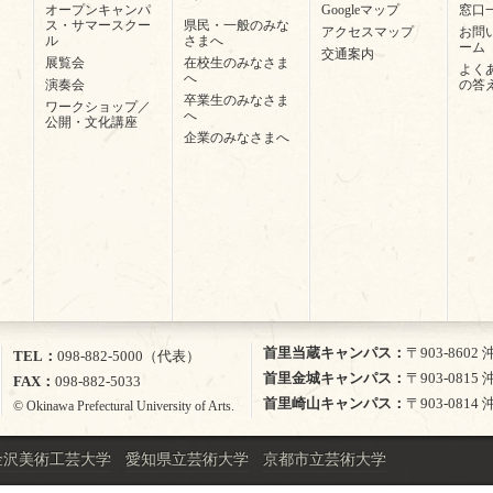
オープンキャンパ
Googleマップ
窓口
ス・サマースクー
県民・一般のみな
アクセスマップ
お問
ル
さまへ
ーム
交通案内
展覧会
在校生のみなさま
よく
へ
演奏会
の答
卒業生のみなさま
ワークショップ／
へ
公開・文化講座
企業のみなさまへ
首里当蔵キャンパス
〒903-860
TEL
098-882-5000（代表）
首里金城キャンパス
〒903-081
FAX
098-882-5033
首里崎山キャンパス
〒903-081
© Okinawa Prefectural University of Arts.
金沢美術工芸大学
愛知県立芸術大学
京都市立芸術大学