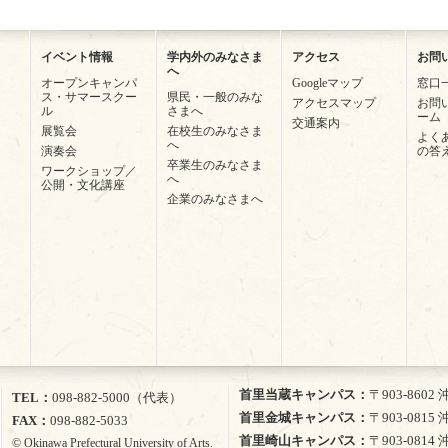
イベント情報
学内外のみなさま
アクセス
お問
へ
オープンキャンパ
Googleマップ
窓口
ス・サマースクー
県民・一般のみな
アクセスマップ
お問
ル
さまへ
ーム
交通案内
展覧会
在校生のみなさま
よく
へ
演奏会
の答
卒業生のみなさま
ワークショップ／
へ
公開・文化講座
企業のみなさまへ
首里当蔵キャンパス
〒903-860
TEL
098-882-5000（代表）
首里金城キャンパス
〒903-081
FAX
098-882-5033
首里崎山キャンパス
〒903-081
© Okinawa Prefectural University of Arts.