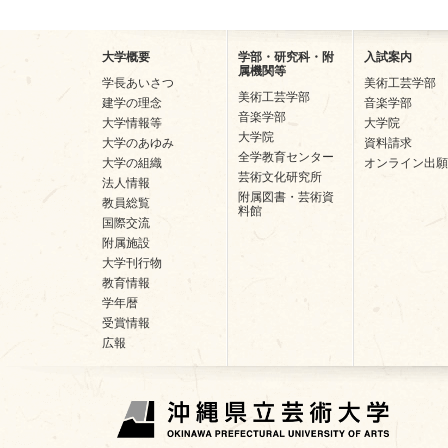
大学概要
学部・研究科・附
入試案内
属機関等
学長あいさつ
美術工芸学部
美術工芸学部
建学の理念
音楽学部
音楽学部
大学情報等
大学院
大学院
大学のあゆみ
資料請求
全学教育センター
大学の組織
オンライン出願
芸術文化研究所
法人情報
附属図書・芸術資
教員総覧
料館
国際交流
附属施設
大学刊行物
教育情報
学年暦
受賞情報
広報