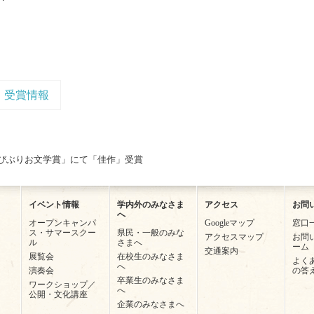
受賞情報
大びぶりお文学賞」にて「佳作」受賞
イベント情報
学内外のみなさま
アクセス
お問
へ
オープンキャンパ
Googleマップ
窓口
ス・サマースクー
県民・一般のみな
アクセスマップ
お問
ル
さまへ
ーム
交通案内
展覧会
在校生のみなさま
よく
へ
演奏会
の答
卒業生のみなさま
ワークショップ／
へ
公開・文化講座
企業のみなさまへ