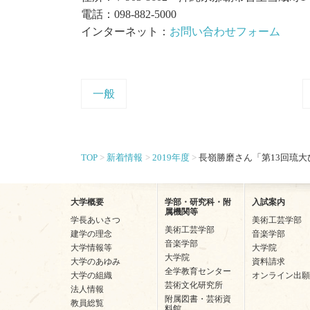
電話：098-882-5000
インターネット：
お問い合わせフォーム
一般
TOP
新着情報
2019年度
長嶺勝磨さん「第13回琉
大学概要
学部・研究科・附
入試案内
属機関等
学長あいさつ
美術工芸学部
美術工芸学部
建学の理念
音楽学部
音楽学部
大学情報等
大学院
大学院
大学のあゆみ
資料請求
全学教育センター
大学の組織
オンライン出願
芸術文化研究所
法人情報
附属図書・芸術資
教員総覧
料館