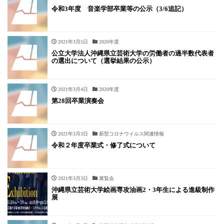
令和3年度 音楽学部卒業等の公示（3/6追記）
2021年3月5日
2020年度
公立大学法人沖縄県立芸術大学の労働者の過半数代表者
の選出について（選挙結果の公示）
2021年3月4日
2020年度
第28回卒業演奏会
2021年3月3日
新型コロナウイルス関連情報
令和２年度卒業式・修了式について
2021年3月3日
展覧会
沖縄県立芸術大学絵画専攻油画2・3年生による進級制作
展