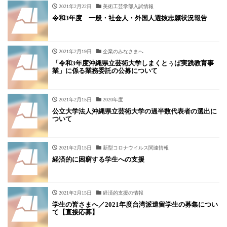
2021年2月22日
美術工芸学部入試情報
令和3年度 一般・社会人・外国人選抜志願状況報告
2021年2月19日
企業のみなさまへ
「令和3年度沖縄県立芸術大学しまくとぅば実践教育事
業」に係る業務委託の公募について
2021年2月15日
2020年度
公立大学法人沖縄県立芸術大学の過半数代表者の選出に
ついて
2021年2月15日
新型コロナウイルス関連情報
経済的に困窮する学生への支援
2021年2月15日
経済的支援の情報
学生の皆さまへ／2021年度台湾派遣留学生の募集につい
て【直接応募】