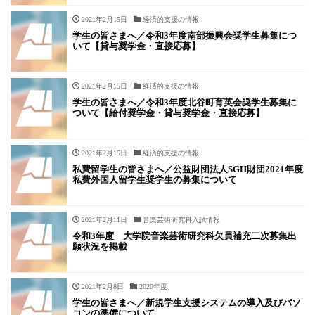
2021年2月15日
経済的支援の情報
学生の皆さまへ／令和3年度南部振興会奨学生募集につ
いて【貸与奨学金・直接応募】
2021年2月15日
経済的支援の情報
学生の皆さまへ／令和3年度北谷町育英会奨学生募集に
ついて【給付奨学金・貸与奨学金・直接応募】
2021年2月15日
経済的支援の情報
私費留学生の皆さまへ／公益財団法人SGH財団2021年度
私費外国人留学生奨学生の募集について
2021年2月11日
音楽芸術研究科入試情報
令和3年度 大学院音楽芸術研究科欠員補充二次募集出
願状況を掲載
2021年2月8日
2020年度
学生の皆さまへ／新規学生支援システムの導入及びパソ
コンの準備について