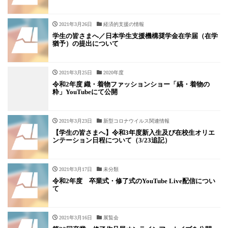
2021年3月26日
経済的支援の情報
学生の皆さまへ／日本学生支援機構奨学金在学届（在学
猶予）の提出について
2021年3月25日
2020年度
令和2年度 織・着物ファッションショー「縞・着物の
粋」YouTubeにて公開
2021年3月23日
新型コロナウイルス関連情報
【学生の皆さまへ】令和3年度新入生及び在校生オリエ
ンテーション日程について（3/23追記）
2021年3月17日
未分類
令和2年度 卒業式・修了式のYouTube Live配信につい
て
2021年3月16日
展覧会