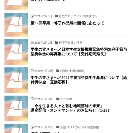
2021年2月5日
新型コロナウイルス関連情報
第32回卒業・修了作品展の開催にあたって
2021年2月2日
経済的支援の情報
学生の皆さまへ／日本学生支援機構緊急特別無利子貸与
型奨学金の再募集について【受付期間延長】
2021年1月29日
経済的支援の情報
学生の皆さまへ／2021年度NSP奨学生募集について【給
付奨学金・直接応募】
2021年1月29日
2020年度
「今を生きる人々と育む地域芸能の未来」
講座配信（オンデマンド）のお知らせ（1/29）
2021年1月27日
新型コロナウイルス関連情報