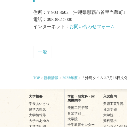
住所：〒903-8602 沖縄県那覇市首里当蔵町1-
電話：098-882-5000
インターネット：
お問い合わせフォーム
一般
TOP
新着情報
2025年度
「沖縄タイムス7月16日文
大学概要
学部・研究科・附
入試案内
属機関等
学長あいさつ
美術工芸学部
美術工芸学部
建学の理念
音楽学部
音楽学部
大学情報等
大学院
大学院
大学のあゆみ
資料請求
全学教育センター
大学の組織
オンライン出願