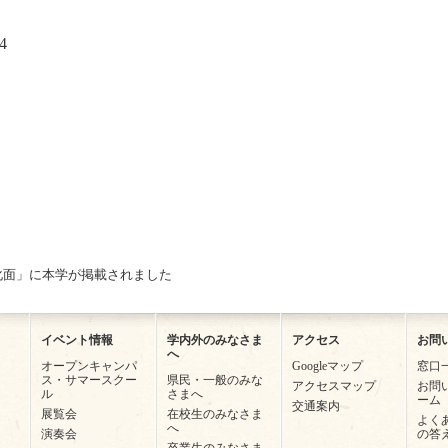
4
化面」に本学が掲載されました
イベント情報
学内外のみなさま
アクセス
お問
へ
オープンキャンパ
Googleマップ
窓口
ス・サマースクー
県民・一般のみな
アクセスマップ
お問
ル
さまへ
ーム
交通案内
展覧会
在校生のみなさま
よく
へ
演奏会
の答
卒業生のみなさま