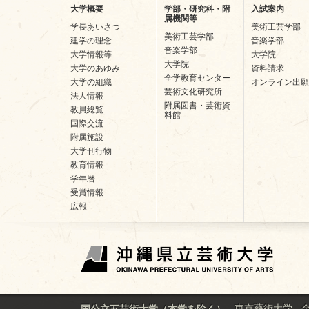
大学概要
学部・研究科・附
入試案内
属機関等
学長あいさつ
美術工芸学部
美術工芸学部
建学の理念
音楽学部
音楽学部
大学情報等
大学院
大学院
大学のあゆみ
資料請求
全学教育センター
大学の組織
オンライン出願
芸術文化研究所
法人情報
附属図書・芸術資
教員総覧
料館
国際交流
附属施設
大学刊行物
教育情報
学年暦
受賞情報
広報
東京藝術大学