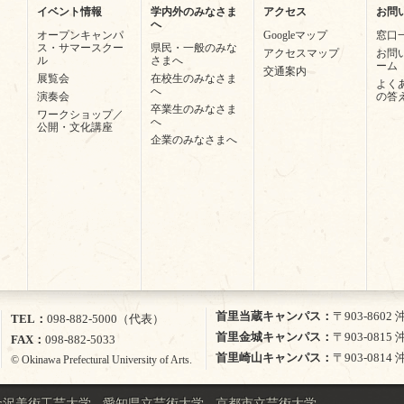
イベント情報
学内外のみなさま
アクセス
お問
へ
オープンキャンパ
Googleマップ
窓口
ス・サマースクー
県民・一般のみな
アクセスマップ
お問
ル
さまへ
ーム
交通案内
展覧会
在校生のみなさま
よく
へ
演奏会
の答
卒業生のみなさま
ワークショップ／
へ
公開・文化講座
企業のみなさまへ
首里当蔵キャンパス
〒903-860
TEL
098-882-5000（代表）
首里金城キャンパス
〒903-081
FAX
098-882-5033
首里崎山キャンパス
〒903-081
© Okinawa Prefectural University of Arts.
金沢美術工芸大学
愛知県立芸術大学
京都市立芸術大学