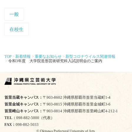
一般
在校生
TOP
新着情報
重要なお知らせ
新型コロナウイルス関連情報
令和3年度 大学院造形芸術研究科入試説明会のご案内
首里当蔵キャンパス
〒903-8602 沖縄県那覇市首里当蔵町1-4
首里金城キャンパス
〒903-0815 沖縄県那覇市首里金城町3-6
首里崎山キャンパス
〒903-0814 沖縄県那覇市首里崎山町4-212-1
TEL
098-882-5000（代表）
FAX
098-882-5033
© Okinawa Prefectural University of Arts.