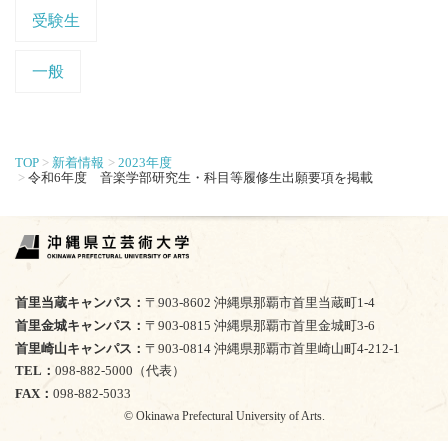
受験生
一般
TOP
新着情報
2023年度
令和6年度 音楽学部研究生・科目等履修生出願要項を掲載
首里当蔵キャンパス
〒903-8602 沖縄県那覇市首里当蔵町1-4
首里金城キャンパス
〒903-0815 沖縄県那覇市首里金城町3-6
首里崎山キャンパス
〒903-0814 沖縄県那覇市首里崎山町4-212-1
TEL
098-882-5000（代表）
FAX
098-882-5033
© Okinawa Prefectural University of Arts.