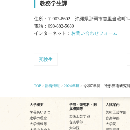
教務学生課
住所：〒903-8602 沖縄県那覇市首里当蔵町1-
電話：098-882-5080
インターネット：
お問い合わせフォーム
受験生
TOP
新着情報
2024年度
令和7年度 造形芸術研究
大学概要
学部・研究科・附
入試案内
属機関等
学長あいさつ
美術工芸学部
美術工芸学部
建学の理念
音楽学部
音楽学部
大学情報等
大学院
大学院
大学のあゆみ
資料請求