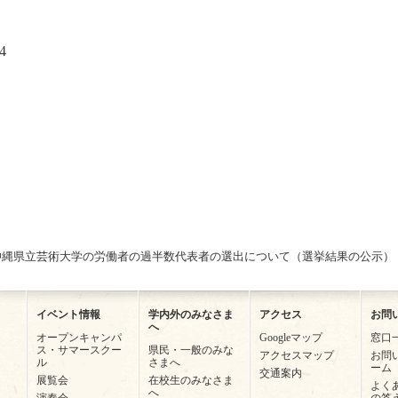
4
沖縄県立芸術大学の労働者の過半数代表者の選出について（選挙結果の公示）
イベント情報
学内外のみなさま
アクセス
お問
へ
オープンキャンパ
Googleマップ
窓口
ス・サマースクー
県民・一般のみな
アクセスマップ
お問
ル
さまへ
ーム
交通案内
展覧会
在校生のみなさま
よく
へ
演奏会
の答