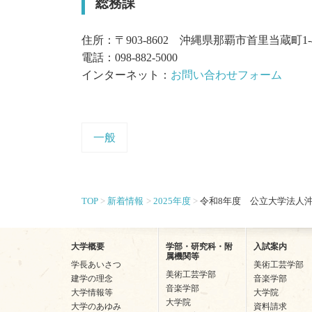
総務課
住所：〒903-8602 沖縄県那覇市首里当蔵町1-
電話：098-882-5000
インターネット：
お問い合わせフォーム
一般
TOP
新着情報
2025年度
令和8年度 公立大学法人
大学概要
学部・研究科・附
入試案内
属機関等
学長あいさつ
美術工芸学部
美術工芸学部
建学の理念
音楽学部
音楽学部
大学情報等
大学院
大学院
大学のあゆみ
資料請求