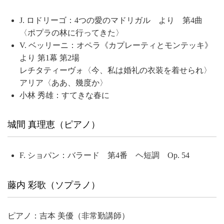
J. ロドリーゴ：4つの愛のマドリガル より 第4曲
〈ポプラの林に行ってきた〉
V. ベッリーニ：オペラ《カプレーティとモンテッキ》
より 第1幕 第2場
レチタティーヴォ〈今、私は婚礼の衣装を着せられ〉
アリア〈ああ、幾度か〉
小林 秀雄：すてきな春に
城間 真理恵（ピアノ）
F. ショパン：バラード 第4番 ヘ短調 Op. 54
藤内 彩歌（ソプラノ）
ピアノ：吉本 美優（非常勤講師）