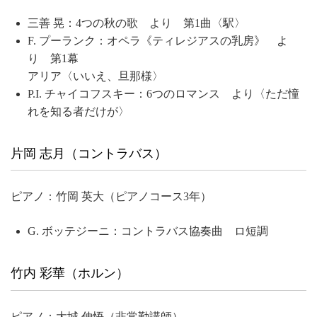
三善 晃：4つの秋の歌 より 第1曲〈駅〉
F. プーランク：オペラ《ティレジアスの乳房》 よ
り 第1幕
アリア〈いいえ、旦那様〉
P.I. チャイコフスキー：6つのロマンス より〈ただ憧
れを知る者だけが〉
片岡 志月（コントラバス）
ピアノ：竹岡 英大（ピアノコース3年）
G. ボッテジーニ：コントラバス協奏曲 ロ短調
竹内 彩華（ホルン）
ピアノ：大城 伸悟（非常勤講師）