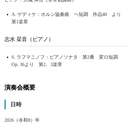
A. ゲディケ：ホルン協奏曲 ヘ短調 作品40 より
第1楽章
志水 栞音（ピアノ）
S. ラフマニノフ：ピアノソナタ 第2番 変ロ短調
Op. 36より 第2、3楽章
演奏会概要
日時
2026（令和8）年