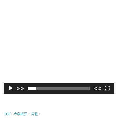
動
画
プ
レ
ー
ヤ
ー
00:00
00:20
TOP
大学概要
広報