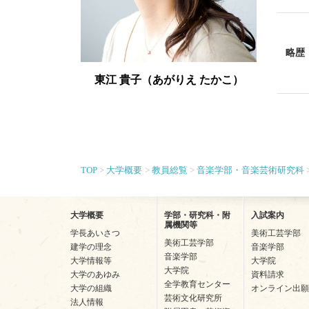
略歴
東江 貴子（あがりえ たかこ）
TOP
大学概要
教員総覧
音楽学部・音楽芸術研究科
大学概要
学部・研究科・附
入試案内
属機関等
学長あいさつ
美術工芸学部
美術工芸学部
建学の理念
音楽学部
音楽学部
大学情報等
大学院
大学院
大学のあゆみ
資料請求
全学教育センター
大学の組織
オンライン出願
芸術文化研究所
法人情報