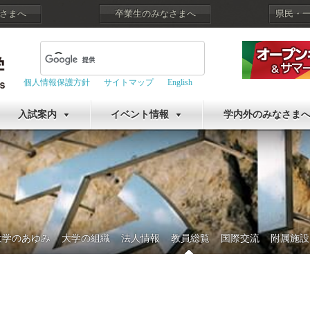
さまへ
卒業生のみなさまへ
県民・
個人情報保護方針
サイトマップ
English
入試案内
イベント情報
学内外のみなさま
大学のあゆみ
大学の組織
法人情報
教員総覧
国際交流
附属施設