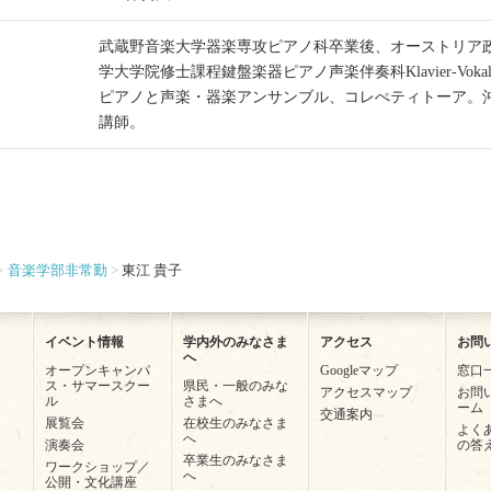
武蔵野音楽大学器楽専攻ピアノ科卒業後、オーストリア
学大学院修士課程鍵盤楽器ピアノ声楽伴奏科Klavier-Vokalbegleitu
ピアノと声楽・器楽アンサンブル、コレぺティトーア。
講師。
音楽学部非常勤
東江 貴子
イベント情報
学内外のみなさま
アクセス
お問
へ
オープンキャンパ
Googleマップ
窓口
ス・サマースクー
県民・一般のみな
アクセスマップ
お問
ル
さまへ
ーム
交通案内
展覧会
在校生のみなさま
よく
へ
演奏会
の答
卒業生のみなさま
ワークショップ／
へ
公開・文化講座