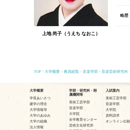
略歴
上地 尚子（うえち なおこ）
TOP
大学概要
教員総覧
音楽学部・音楽芸術研究科
大学概要
学部・研究科・附
入試案内
属機関等
学長あいさつ
美術工芸学部
美術工芸学部
建学の理念
音楽学部
音楽学部
大学情報等
大学院
大学院
大学のあゆみ
資料請求
全学教育センター
大学の組織
オンライン出願
芸術文化研究所
法人情報