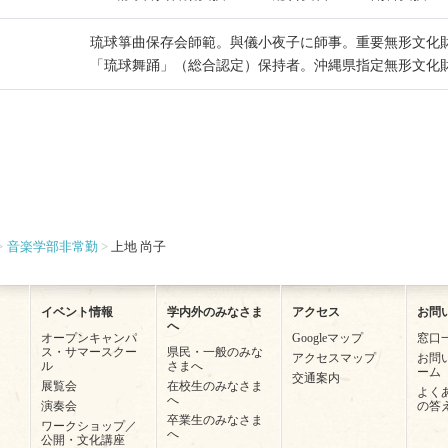
琉球箏曲保存会師範。與儀小夜子に師事。重要無形文化
「琉球舞踊」（総合認定）保持者。沖縄県指定無形文化
音楽学部非常勤
上地 尚子
イベント情報
学内外のみなさま
アクセス
お問
へ
オープンキャンパ
Googleマップ
窓口
ス・サマースクー
県民・一般のみな
アクセスマップ
お問
ル
さまへ
ーム
交通案内
展覧会
在校生のみなさま
よく
へ
演奏会
の答
卒業生のみなさま
ワークショップ／
へ
公開・文化講座