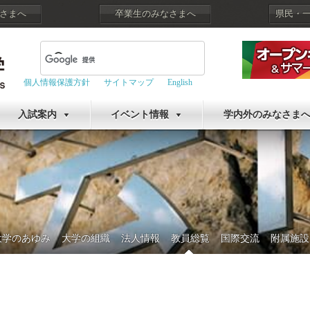
さまへ
卒業生のみなさまへ
県民・
個人情報保護方針
サイトマップ
English
入試案内
イベント情報
学内外のみなさま
大学のあゆみ
大学の組織
法人情報
教員総覧
国際交流
附属施設