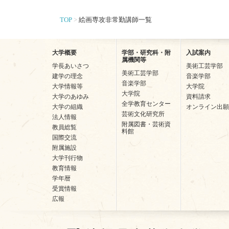
TOP
絵画専攻非常勤講師一覧
大学概要
学部・研究科・附
入試案内
属機関等
学長あいさつ
美術工芸学部
美術工芸学部
建学の理念
音楽学部
音楽学部
大学情報等
大学院
大学院
大学のあゆみ
資料請求
全学教育センター
大学の組織
オンライン出願
芸術文化研究所
法人情報
附属図書・芸術資
教員総覧
料館
国際交流
附属施設
大学刊行物
教育情報
学年暦
受賞情報
広報