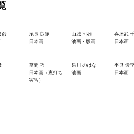
覧
典彦
尾長 良範
山城 司雄
喜屋武 
画
日本画
油画・版画
日本画
徹
當間 巧
泉川 のはな
平良 優
日本画（裏打ち
油画
日本画
実習）