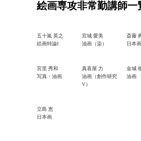
絵画専攻非常勤講師一
五十嵐 英之
宮城 愛美
斎藤 
絵画特論I
油画（染）
日本
宮里 秀和
真喜屋 力
金城 
写真・油画
油画（創作研究
油画
V）
立島 恵
日本画