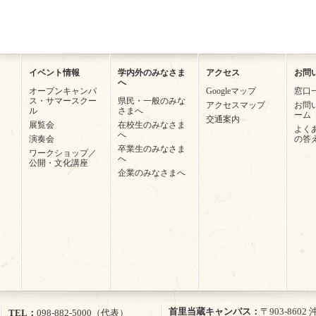
イベント情報
学内外のみなさま
アクセス
お問
へ
オープンキャンパ
Googleマップ
窓口
ス・サマースクー
県民・一般のみな
アクセスマップ
お問
ル
さまへ
ーム
交通案内
展覧会
在校生のみなさま
よく
へ
演奏会
の答
卒業生のみなさま
ワークショップ／
へ
公開・文化講座
企業のみなさまへ
首里当蔵キャンパス
〒903-860
TEL
098-882-5000（代表）