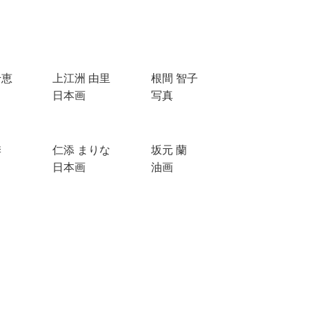
千恵
上江洲 由里
根間 智子
日本画
写真
季
仁添 まりな
坂元 蘭
日本画
油画