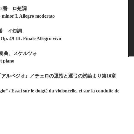
第2番 ロ短調
B minor I. Allegro moderato
番 イ短調
Op. 49 III. Finale Allegro vivo
前奏曲、スケルツォ
et piano
7番『アルペジオ』／チェロの運指と運弓の試論より第10章
” / Essai sur le doigté du violoncelle, et sur la conduite de