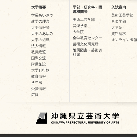
大学概要
学部・研究科・附
入試案内
属機関等
学長あいさつ
美術工芸学部
美術工芸学部
建学の理念
音楽学部
音楽学部
大学情報等
大学院
大学院
大学のあゆみ
資料請求
全学教育センター
大学の組織
オンライン出願
芸術文化研究所
法人情報
附属図書・芸術資
教員総覧
料館
国際交流
附属施設
大学刊行物
教育情報
学年暦
受賞情報
広報