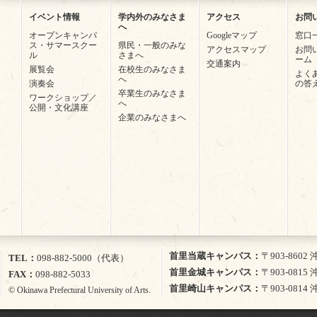
イベント情報
学内外のみなさま
アクセス
お問
へ
オープンキャンパ
Googleマップ
窓口
ス・サマースクー
県民・一般のみな
アクセスマップ
お問
ル
さまへ
ーム
交通案内
展覧会
在校生のみなさま
よく
へ
演奏会
の答
卒業生のみなさま
ワークショップ／
へ
公開・文化講座
企業のみなさまへ
首里当蔵キャンパス
〒903-860
TEL
098-882-5000（代表）
首里金城キャンパス
〒903-081
FAX
098-882-5033
首里崎山キャンパス
〒903-081
© Okinawa Prefectural University of Arts.