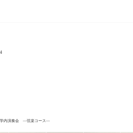
4
回学内演奏会 ―弦楽コース―