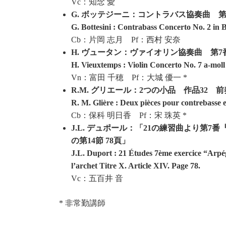
Vc：知念 愛
G. ボッテジーニ：コントラバス協奏曲 
G. Bottesini : Contrabass Concerto No. 2 in 
Cb：片岡 志月 Pf：西村 安奈
H. ヴュータン：ヴァイオリン協奏曲 第7
H. Vieuxtemps : Violin Concerto No. 7 a-moll 
Vn：富田 千穂 Pf：大城 優一 *
R.M. グリエール：2つの小品 作品32 
R. M. Glière : Deux pièces pour contrebasse 
Cb：保科 明日香 Pf：宋 珠英 *
J.L. デュポール：「21の練習曲より第
の第14節 78頁」
J.L. Duport : 21 Études 7ème exercice “Arpégio
l’archet Titre X. Article XIV. Page 78.
Vc：五百井 音
* 非常勤講師