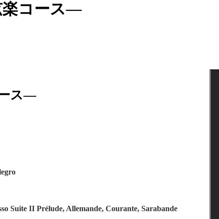
弦楽コース―
ース―
legro
Basso Suite II Prélude, Allemande, Courante, Sarabande