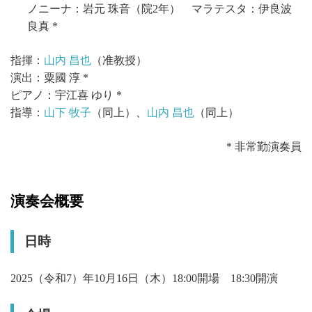
ノニーナ：岩元 珠音（院2年） マラテスタ：伊良波
良真 *
指揮：
山内 昌也
（准教授）
演出：粟國 淳 *
ピアノ：宇江喜 ゆり *
指導：
山下 牧子
（同上）、
山内 昌也
（同上）
* 非常勤演奏員
演奏会概要
日時
2025（令和7）年10月16日（木）18:00開場 18:30開演