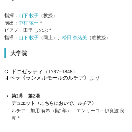
*
指揮：
山下 牧子
（教授）
演出：
中村 敬一
*
ピアノ：田里 しのぶ *
指導：
山下 牧子
（同上）、
松田 奈緒美
（准教授）
大学院
G. ドニゼッティ（1797−1848）
オペラ《ランメルモールのルチア》より
第2幕 第2場
デュエット〈こちらにおいで、ルチア〉
ルチア：加用 有希（院1年） エンリーコ：伊良波 良
真 *