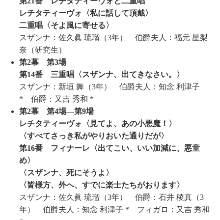
第21番 レチタティーヴォと二重唱
レチタティーヴォ〈私に話して頂戴〉
二重唱〈そよ風に寄せる〉
スザンナ：佐久眞 琉瑠（3年） 伯爵夫人：福元 星梨
奈（研究生）
第2幕 第3場
第14番 三重唱〈スザンナ、出てきなさい。〉
スザンナ：新垣 舞（3年） 伯爵夫人：知念 利津子
* 伯爵：又吉 秀和 *
第2幕 第4場―第9場
レチタティーヴォ〈見てよ、あの小悪魔！〉
〈すべてさっき私がやりおいた通りだが〉
第16番 フィナーレ〈出てこい、いい加減に、悪童
め〉
〈スザンナ、死にそうよ〉
〈皆様方、外へ、すでに楽士たちがおります〉
スザンナ：佐久眞 琉瑠（3年） 伯爵：石井 稜真（3
年） 伯爵夫人：知念 利津子 * フィガロ：又吉 秀和