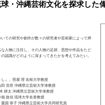
琉球・沖縄芸術文化を探求した
ついての研究や創作が数々の研究者や芸術家によって押
名な人物に注目し、その人物の足跡、思想や作品をたど
々の認識がどのように深まってきたかを考えてみたい。
うし』」照屋 理 名桜大学教授
山田 浩世 沖縄県立芸術大学准教授
木 耕太 沖縄県立芸術大学准教授
赤嶺 政信 琉球大学名誉教授
」粟国 恭子 沖縄県立芸術大学共同研究員