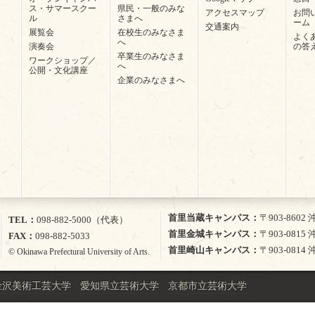
ス・サマースクー
県民・一般のみな
アクセスマップ
お問
ル
さまへ
ーム
交通案内
展覧会
在校生のみなさま
よく
へ
演奏会
の答
卒業生のみなさま
ワークショップ／
へ
公開・文化講座
企業のみなさまへ
首里当蔵キャンパス
〒903-860
TEL
098-882-5000（代表）
首里金城キャンパス
〒903-081
FAX
098-882-5033
首里崎山キャンパス
〒903-081
© Okinawa Prefectural University of Arts.
金沢美術工芸大学
愛知県立芸術大学
京都市立芸術大学