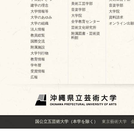
美術工芸学部
建学の理念
音楽学部
音楽学部
大学情報等
大学院
大学院
大学のあゆみ
資料請求
全学教育センター
大学の組織
オンライン出願
芸術文化研究所
法人情報
附属図書・芸術資
教員総覧
料館
国際交流
附属施設
大学刊行物
教育情報
学年暦
受賞情報
広報
東京藝術大学
国公立五芸術大学（本学を除く）