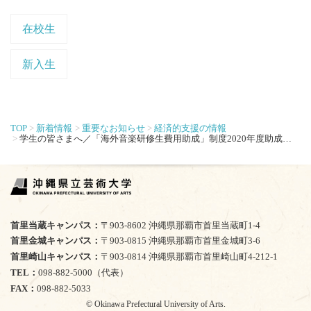
在校生
新入生
TOP
新着情報
重要なお知らせ
経済的支援の情報
学生の皆さまへ／「海外音楽研修生費用助成」制度2020年度助成対象者の公募開始について【直接応募】
首里当蔵キャンパス
〒903-8602 沖縄県那覇市首里当蔵町1-4
首里金城キャンパス
〒903-0815 沖縄県那覇市首里金城町3-6
首里崎山キャンパス
〒903-0814 沖縄県那覇市首里崎山町4-212-1
TEL
098-882-5000（代表）
FAX
098-882-5033
© Okinawa Prefectural University of Arts.