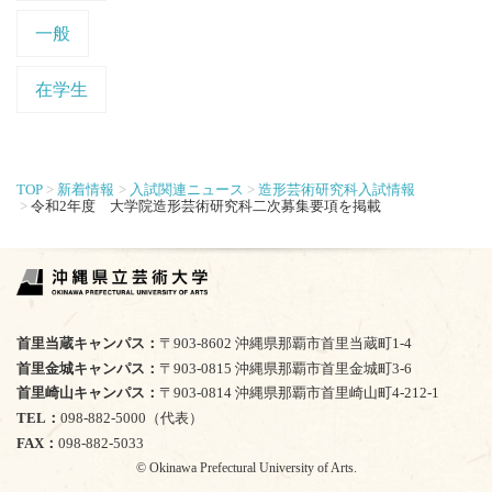
一般
在学生
TOP
新着情報
入試関連ニュース
造形芸術研究科入試情報
令和2年度 大学院造形芸術研究科二次募集要項を掲載
首里当蔵キャンパス
〒903-8602 沖縄県那覇市首里当蔵町1-4
首里金城キャンパス
〒903-0815 沖縄県那覇市首里金城町3-6
首里崎山キャンパス
〒903-0814 沖縄県那覇市首里崎山町4-212-1
TEL
098-882-5000（代表）
FAX
098-882-5033
© Okinawa Prefectural University of Arts.